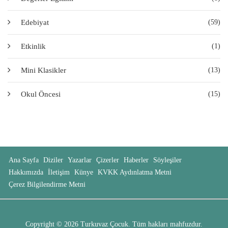
Edebiyat
(59)
Etkinlik
(1)
Mini Klasikler
(13)
Okul Öncesi
(15)
Ana Sayfa
Diziler
Yazarlar
Çizerler
Haberler
Söyleşiler
Hakkımızda
İletişim
Künye
KVKK Aydınlatma Metni
Çerez Bilgilendirme Metni
Copyright © 2026 Turkuvaz Çocuk. Tüm hakları mahfuzdur.