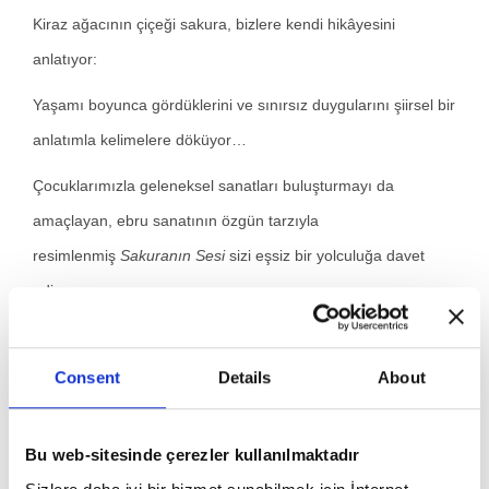
Kiraz ağacının çiçeği sakura, bizlere kendi hikâyesini
anlatıyor:
Yaşamı boyunca gördüklerini ve sınırsız duygularını şiirsel bir
anlatımla kelimelere döküyor…
Çocuklarımızla geleneksel sanatları buluşturmayı da
amaçlayan, ebru sanatının özgün tarzıyla
resimlenmiş
Sakuranın Sesi
sizi eşsiz bir yolculuğa davet
ediyor.
Consent
Details
About
Kitap Adı: Sakuranın Sesi
Yazar:
Elif Yelis
Yayınevi:
Turkuvaz Çocuk
Bu web-sitesinde çerezler kullanılmaktadır
Hamur Tipi: Kuşe
Sayfa Sayısı: 32