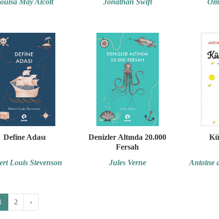
ouisa May Alcott
Jonathan Swift
Öme
Define Adası
Denizler Altında 20.000
Kü
Fersah
ert Louis Stevenson
Jules Verne
Antoine 
1
2
›