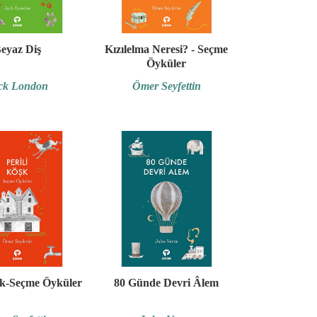
eyaz Diş
Kızılelma Neresi? - Seçme
Öyküler
ck London
Ömer Seyfettin
şk-Seçme Öyküler
80 Günde Devri Âlem