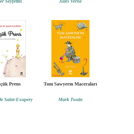
r Seyfettin
Jules Verne
çük Prens
Tom Sawyerın Maceraları
de Saint-Exupery
Mark Twain