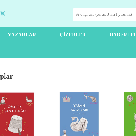
YAZARLAR
ÇIZERLER
HABERLE
plar