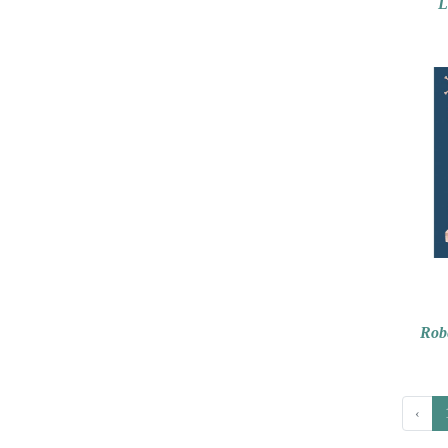
L
Rob
‹