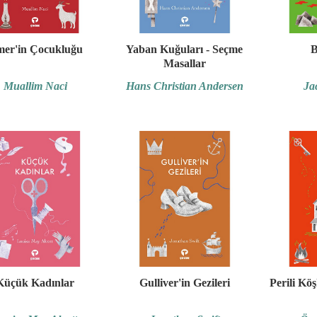
er'in Çocukluğu
Yaban Kuğuları - Seçme
B
Masallar
Muallim Naci
Hans Christian Andersen
Ja
Küçük Kadınlar
Gulliver'in Gezileri
Perili Kö