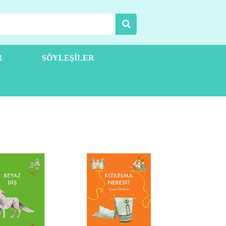
R
SÖYLEŞILER