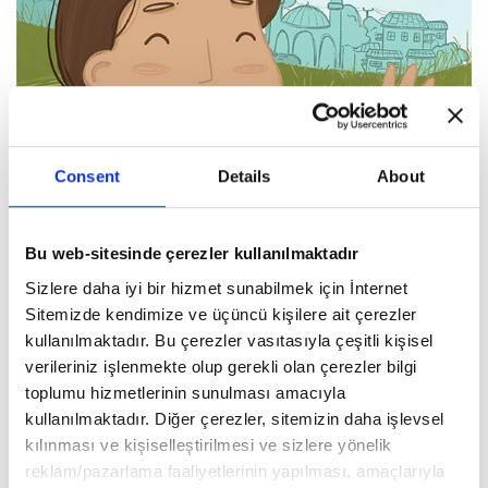
Consent
Details
About
Güzel Kelimelerimi Seviyorum
Bu web-sitesinde çerezler kullanılmaktadır
Merve Gülcemal
Sizlere daha iyi bir hizmet sunabilmek için İnternet
Sitemizde kendimize ve üçüncü kişilere ait çerezler
kullanılmaktadır. Bu çerezler vasıtasıyla çeşitli kişisel
verileriniz işlenmekte olup gerekli olan çerezler bilgi
toplumu hizmetlerinin sunulması amacıyla
kullanılmaktadır. Diğer çerezler, sitemizin daha işlevsel
kılınması ve kişiselleştirilmesi ve sizlere yönelik
reklam/pazarlama faaliyetlerinin yapılması, amaçlarıyla