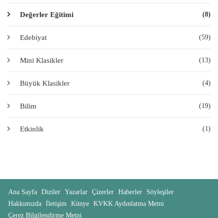
Değerler Eğitimi
(8)
Edebiyat
(59)
Mini Klasikler
(13)
Büyük Klasikler
(4)
Bilim
(19)
Etkinlik
(1)
Ana Sayfa
Diziler
Yazarlar
Çizerler
Haberler
Söyleşiler
Hakkımızda
İletişim
Künye
KVKK Aydınlatma Metni
Çerez Bilgilendirme Metni