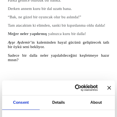
Parka gelince oturduk bir banka.
Derken annem kuru bir dal uzattı bana.
“Bak, ne güzel bir oyuncak olur bu aslında!”
Tam atacaktım ki elimden, sanki bir kıpırdanma oldu dalda!
Meğer neler yapılırmış
yalnızca kuru bir dalla!
Ayşe Aydemir
’in kaleminden hayal gücünü geliştirecek tatlı
bir öykü seni bekliyor.
Sadece bir dalla neler yapılabileceğini keşfetmeye hazır
mısın?
Katkıda Bulunanlar:
Consent
Details
About
Genel Yayın Yönetmeni:
H. Salih Zengin
Yayın Editörü
: Gülnar Mızrak