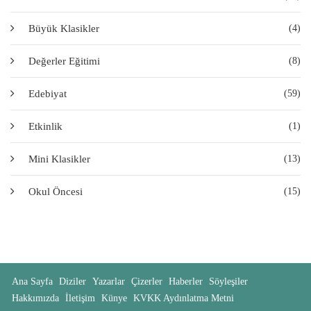
Büyük Klasikler
(4)
Değerler Eğitimi
(8)
Edebiyat
(59)
Etkinlik
(1)
Mini Klasikler
(13)
Okul Öncesi
(15)
Ana Sayfa
Diziler
Yazarlar
Çizerler
Haberler
Söyleşiler
Hakkımızda
İletişim
Künye
KVKK Aydınlatma Metni