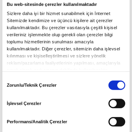
Bu web-sitesinde çerezler kullanılmaktadır
Resimleyen:
Hülya Erdil Çakıroğlu
Sizlere daha iyi bir hizmet sunabilmek için İnternet
Sitemizde kendimize ve üçüncü kişilere ait çerezler
Grafik Tasarım:
Burcu Bayam
kullanılmaktadır. Bu çerezler vasıtasıyla çeşitli kişisel
verileriniz işlenmekte olup gerekli olan çerezler bilgi
Birinci Baskı
: Şubat 2024
toplumu hizmetlerinin sunulması amacıyla
Sayfa Sayısı:
24
kullanılmaktadır. Diğer çerezler, sitemizin daha işlevsel
kılınması ve kişiselleştirilmesi ve sizlere yönelik
Kitap Boyutları:
25 x 25
cm
reklam/pazarlama faaliyetlerinin yapılması, amaçlarıyla
ISBN No:
978-625-8292-27-5
sınırlı olarak açık rızanız dahilinde kullanılacaktır.
Çerezlere ilişkin tercihlerinizi aşağıda yer alan panel
Consent
vasıtasıyla belirleyebilirsiniz. Çerezlere ilişkin detaylı bilgi
Zorunlu/Teknik Çerezler
Selection
için Ayarlar butonuna tıklayabilir,
Çerez Bilgilendirme
Metnimizi
ziyaret edebilirsiniz.
İşlevsel Çerezler
6698 sayılı Kişisel Verilerin Korunması Kanunu uyarınca
hazırlanmış olan İnternet Sitesi Aydınlatma Metnimizi
okumak ve sitemizi ziyaretiniz kapsamında
Performans/Analitik Çerezler
gerçekleştirilen veri işleme faaliyetleri ile ilgili daha