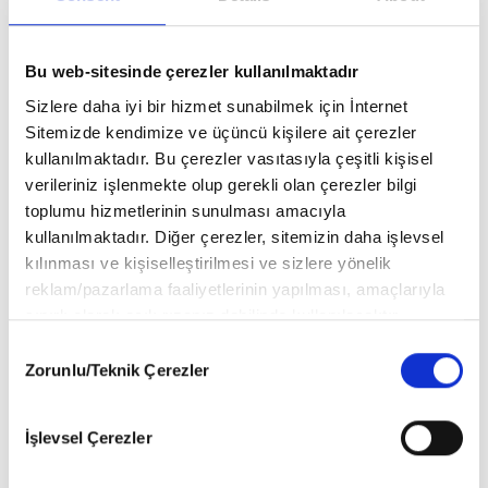
Katkıda Bulunanlar:
Genel Yayın Yönetmeni:
H. Salih Zengin
Bu web-sitesinde çerezler kullanılmaktadır
Sizlere daha iyi bir hizmet sunabilmek için İnternet
Yayın Editörü
: Gülnar Mızrak
Sitemizde kendimize ve üçüncü kişilere ait çerezler
Resimleyen:
Büşra Kaygın Gafarov
kullanılmaktadır. Bu çerezler vasıtasıyla çeşitli kişisel
verileriniz işlenmekte olup gerekli olan çerezler bilgi
Grafik Tasarım:
Burcu Bayam
toplumu hizmetlerinin sunulması amacıyla
kullanılmaktadır. Diğer çerezler, sitemizin daha işlevsel
Birinci Baskı
: Şubat 2024
kılınması ve kişiselleştirilmesi ve sizlere yönelik
Sayfa Sayısı:
24
reklam/pazarlama faaliyetlerinin yapılması, amaçlarıyla
sınırlı olarak açık rızanız dahilinde kullanılacaktır.
Kitap Boyutları:
20 x 20
cm
Çerezlere ilişkin tercihlerinizi aşağıda yer alan panel
Consent
vasıtasıyla belirleyebilirsiniz. Çerezlere ilişkin detaylı bilgi
ISBN No:
978-625-8292-25-1
Zorunlu/Teknik Çerezler
Selection
için Ayarlar butonuna tıklayabilir,
Çerez Bilgilendirme
Metnimizi
ziyaret edebilirsiniz.
İşlevsel Çerezler
6698 sayılı Kişisel Verilerin Korunması Kanunu uyarınca
hazırlanmış olan İnternet Sitesi Aydınlatma Metnimizi