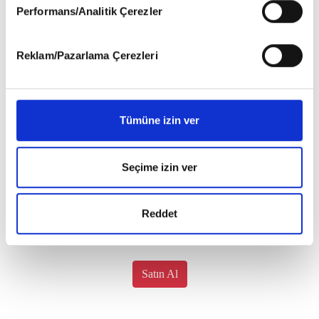
okumak ve sitemizi ziyaretiniz kapsamında
Performans/Analitik Çerezler
gerçekleştirilen veri işleme faaliyetleri ile ilgili daha
detaylı bilgi almak için lütfen
tıklayınız
.
Reklam/Pazarlama Çerezleri
Tümüne izin ver
Seçime izin ver
Reddet
Satın Al