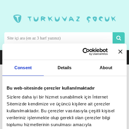
Consent
Details
About
Alime Seyman
Bu web-sitesinde çerezler kullanılmaktadır
Sizlere daha iyi bir hizmet sunabilmek için İnternet
16 Mart 1997 doğumlu. Grafik tasarım alanındaki yolculuğuna lise
Sitemizde kendimize ve üçüncü kişilere ait çerezler
yıllarında Anadolu Meslek Lisesi’nde başladı. Fatih Sultan Mehmet
kullanılmaktadır. Bu çerezler vasıtasıyla çeşitli kişisel
Vakıf Üniversitesi Güzel Sanatlar | Grafik Tasarım Bölümü’nden
mezun oldu.
verileriniz işlenmekte olup gerekli olan çerezler bilgi
toplumu hizmetlerinin sunulması amacıyla
Kariyerine lise son sınıfta Grafikhane Reklam Ajansı’nda staj